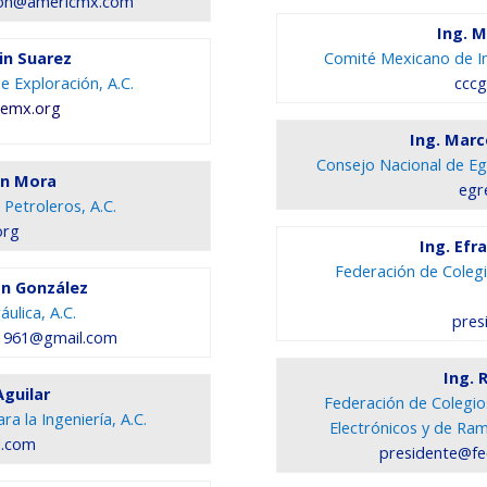
ion@americmx.com
Ing. M
áin Suarez
Comité Mexicano de In
e Exploración, A.C.
cccg
gemx.org
Ing. Mar
Consejo Nacional de Egr
ón Mora
egr
Petroleros, A.C.
org
Ing. Ef
Federación de Colegio
ón González
ulica, A.C.
pres
961@gmail.com
Ing. 
Aguilar
Federación de Colegios
a la Ingeniería, A.C.
Electrónicos y de Ram
l.com
presidente@fe