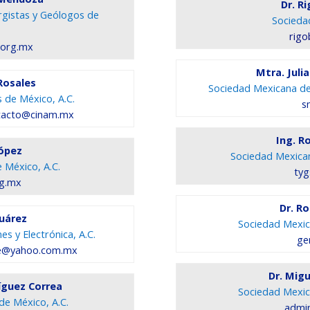
Dr. R
rgistas y Geólogos de
Socieda
rigo
.org.mx
Mtra. Juli
Rosales
Sociedad Mexicana de 
 de México, A.C.
s
acto@cinam.mx
Ing. R
López
Sociedad Mexicana
e México, A.C.
tyg
rg.mx
Dr. R
Suárez
Sociedad Mexica
s y Electrónica, A.C.
ge
ice@yahoo.com.mx
Dr. Mig
íguez Correa
Sociedad Mexica
de México, A.C.
admin