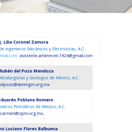
g. Lilia Coronel Zamora
e Ingenieros Mecánicos y Electricistas, A.C.
mail.com;
asistente.amimecen.1924@gmail.com
. Rubén del Pozo Mendoza
Metalurgistas y Geologos de México, A.C.
delpozo@aimmgm.org.mx
. Eduardo Poblano Romero
nieros Petroleros de México, A.C.
icarmen@cipm.org.mx,
ino Luciano Flores Balbuena