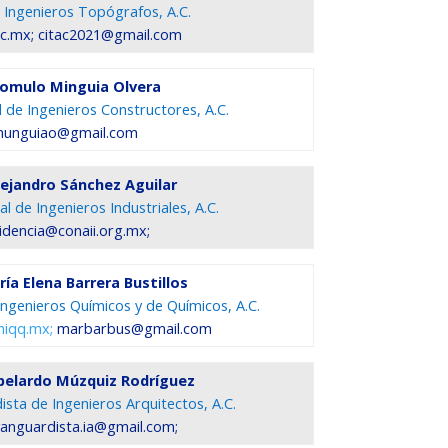
 Ingenieros Topógrafos, A.C.
ac.mx; citac2021@gmail.com
Romulo Minguia Olvera
 de Ingenieros Constructores, A.C.
unguiao@gmail.com
Alejandro Sánchez Aguilar
l de Ingenieros Industriales, A.C.
idencia@conaii.org.mx;
ía Elena Barrera Bustillos
Ingenieros Químicos y de Químicos, A.C.
iqq.mx;
marbarbus@gmail.com
Abelardo Múzquiz Rodríguez
sta de Ingenieros Arquitectos, A.C.
vanguardista.ia@gmail.com;