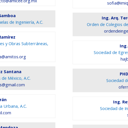
cto@amicee.org.mx
sofia@imiq
 Gamboa
Ing. Arq. Te
las de Ingeniería, A.C.
Orden de Colegios de
ordendeinge
Ramírez
les y
Obras Subterráneas,
Ing.
Sociedad de Egresa
ia@amitos.org
haj
ez Santana
PHD
 de México, A.C.
Sociedad d
os@gmail.com
ofer
urán
Ing. R
ía Urbana, A.C.
Sociedad de In
il.com
 Mendoza