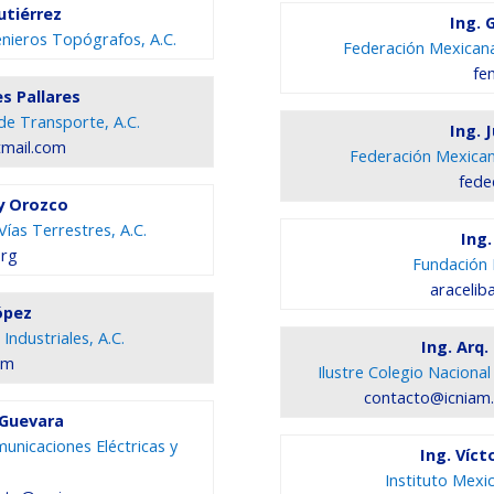
Gutiérrez
Ing. 
nieros Topógrafos, A.C.
Federación Mexicana 
fe
es Pallares
 de Transporte, A.C.
Ing. 
mail.com
Federación Mexicana
fede
y Orozco
Vías Terrestres, A.C.
Ing.
org
Fundación P
araceli
ópez
Industriales, A.C.
Ing. Arq
om
Ilustre Colegio Nacional
contacto@icniam.
 Guevara
unicaciones Eléctricas y
Ing. Víc
Instituto Mexi