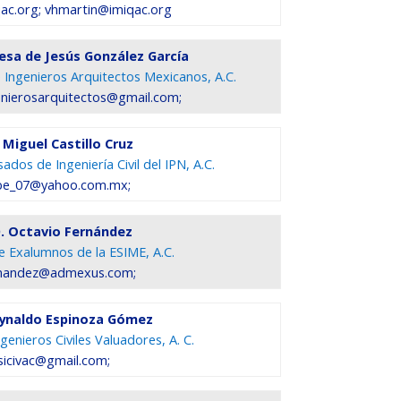
ac.org; vhmartin@imiqac.org
resa de Jesús González García
 Ingenieros Arquitectos Mexicanos, A.C.
nierosarquitectos@gmail.com;
 Miguel Castillo Cruz
dos de Ingeniería Civil del IPN, A.C.
be_07@yahoo.com.mx;
. Octavio Fernández
e Exalumnos de la ESIME, A.C.
nandez@admexus.com;
eynaldo Espinoza Gómez
genieros Civiles Valuadores, A. C.
sicivac@gmail.com;