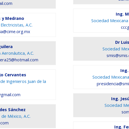
il.com
Ing. M
es y Medrano
Sociedad Mexicana d
lectricistas, A.C.
ccc
ia@cime.org.mx
Dr Lui
guilera
Sociedad Mexi
 Aeronáutica, A.C.
smis@smis.
lera25@hotmail.com
Ing.
ejo Cervantes
Sociedad Mexicana 
 de Ingenieros Juan de la
presidencia@sm
s@gmail.com
Ing. Jes
Sociedad Mex
edes Sánchez
som
 de México, A.C.
.com
Ing. F