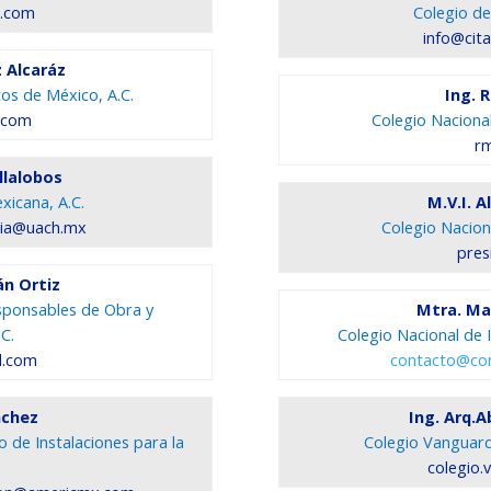
l.com
Colegio de
info@cit
z Alcaráz
tos de México, A.C.
Ing. 
.com
Colegio Nacional
rm
llalobos
xicana, A.C.
M.V.I. 
ia@uach.mx
Colegio Naciona
pres
án Ortiz
sponsables de Obra y
Mtra. Mar
C.
Colegio Nacional de 
l.com
contacto@con
nchez
Ing. Arq.
 de Instalaciones para la
Colegio Vanguardi
colegio.