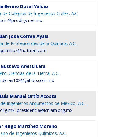
Guillermo Dozal Valdez
de Colegios de Ingenieros Civiles, A.C.
mcic@prodigy.net.mx
Juan José Correa Ayala
 de Profesionales de la Química, A.C.
quimicos@hotmail.com
 Gustavo Arvizu Lara
ro-Ciencias de la Tierra, A.C.
balderas102@yahoo.com.mx
. Luis Manuel Ortíz Acosta
 de Ingenieros Arquitectos de México, A.C.
org.mx; presidencia@icniam.org.mx
tor Hugo Martínez Moreno
cano de Ingenieros Químicos, A.C.