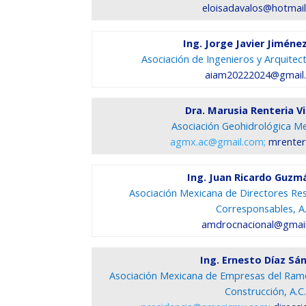
eloisadavalos@hotmai
Ing. Jorge Javier Jiméne
Asociación de Ingenieros y Arquitec
aiam20222024@gmail
Dra. Marusia Renteria Vi
Asociación Geohidrológica Me
agmx.ac@gmail.com;
mrenter
Ing. Juan Ricardo Guzm
Asociación Mexicana de Directores Re
Corresponsables, A.
amdrocnacional@gmai
Ing. Ernesto Díaz Sá
Asociación Mexicana de Empresas del Ramo
Construcción, A.C.