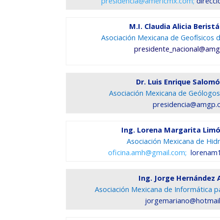
presidencia@americmx.com;
direcc
M.I. Claudia Alicia Berist
Asociación Mexicana de Geofísicos d
presidente_nacional@am
Dr. Luis Enrique Salom
Asociación Mexicana de Geólogos 
presidencia@amgp.
Ing. Lorena Margarita Lim
Asociación Mexicana de Hidrá
oficina.amh@gmail.com;
lorenam1
Ing. Jorge Hernández 
Asociación Mexicana de Informática par
jorgemariano@hotmai