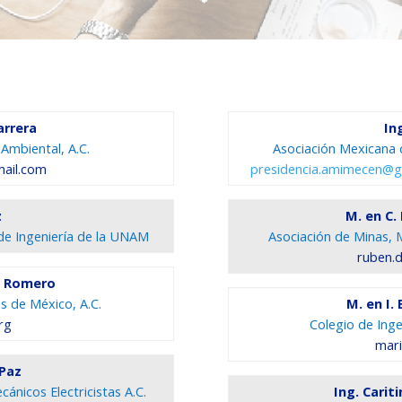
arrera
In
Ambiental, A.C.
Asociación Mexicana d
mail.com
presidencia.amimecen@g
z
M. en C
de Ingeniería de la UNAM
Asociación de Minas, 
ruben.
o Romero
s de México, A.C.
M. en I
rg
Colegio de Inge
mar
 Paz
ánicos Electricistas A.C.
Ing. Carit