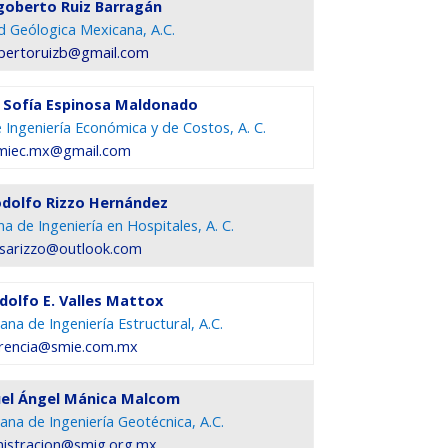
igoberto Ruiz Barragán
d Geólogica Mexicana, A.C.
bertoruizb@gmail.com
a Sofía Espinosa Maldonado
Ingeniería Económica y de Costos, A. C.
miec.mx@gmail.com
odolfo Rizzo Hernández
 de Ingeniería en Hospitales, A. C.
sarizzo@outlook.com
odolfo E. Valles Mattox
na de Ingeniería Estructural, A.C.
rencia@smie.com.mx
uel Ángel Mánica Malcom
na de Ingeniería Geotécnica, A.C.
istracion@smig.org.mx