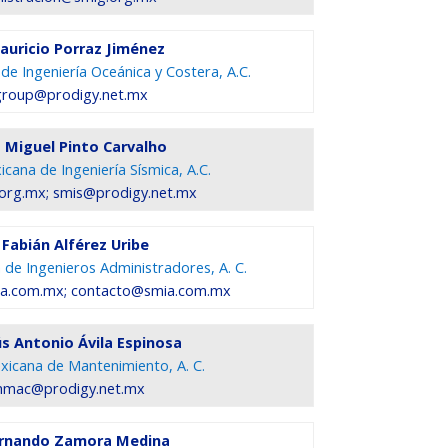
auricio Porraz Jiménez
e Ingeniería Oceánica y Costera, A.C.
group@prodigy.net.mx
s Miguel Pinto Carvalho
cana de Ingeniería Sísmica, A.C.
org.mx; smis@prodigy.net.mx
 Fabián Alférez Uribe
de Ingenieros Administradores, A. C.
ia.com.mx; contacto@smia.com.mx
ús Antonio Ávila Espinosa
icana de Mantenimiento, A. C.
mac@prodigy.net.mx
ernando Zamora Medina