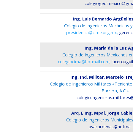
colegiogeolmexico@gma
Ing. Luis Bernardo Argüell
Colegio de Ingenieros Mecánicos y E
presidencia@cime.org.mx;
gerenc
Ing. María de la Luz A
Colegio de Ingenieros Mexicanos en
colegiocima@hotmail.com;
luceroagui
Ing. Ind. Militar. Marcelo Tr
Colegio de Ingenieros Militares «Teniente
Barrera, A.C.»
colegio.ingenieros.militare
Arq. E Ing. Mpal. Jorge Cabi
Colegio de Ingenieros Municipales
avacardenas@hotmail