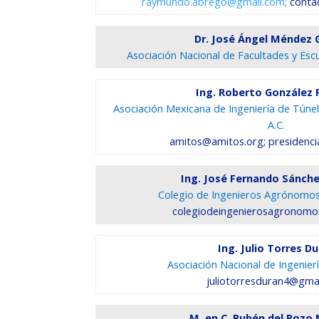
raymundo.abrego@gmail.com;
conta
Dr. José Ángel Méndez
Asociación Nacional de Facultades y Escue
Ing. Roberto González 
Asociación Mexicana de Ingeniería de Túne
A.C.
amitos@amitos.org; presidenc
Ing. José Fernando Sánch
Colegio de Ingenieros Agrónomos
colegiodeingenierosagronom
Ing. Julio Torres D
Asociación Nacional de Ingenier
juliotorresduran4@gma
M. en C. Rubén del Pozo