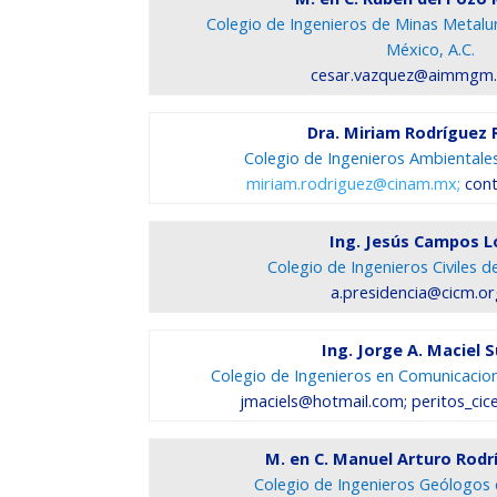
Colegio de Ingenieros de Minas Metalu
México, A.C.
cesar.vazquez@aimmgm
Dra. Miriam Rodríguez 
Colegio de Ingenieros Ambientales
miriam.rodriguez@cinam.mx;
cont
Ing. Jesús Campos 
Colegio de Ingenieros Civiles d
a.presidencia@cicm.o
Ing. Jorge A. Maciel 
Colegio de Ingenieros en Comunicacione
jmaciels@hotmail.com; peritos_c
M. en C. Manuel Arturo Rodr
Colegio de Ingenieros Geólogos 